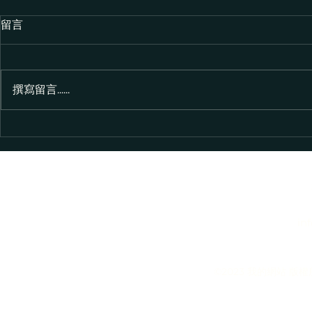
留言
撰寫留言......
人性化搜尋體驗的挑戰：滿足
搜尋引擎可
用戶期望
JavaScri
in
©2023 我的網站 版